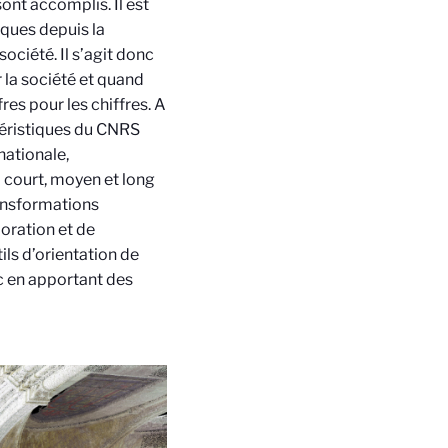
sont accomplis. Il est
ques depuis la
ociété. Il s’agit donc
 la société et quand
res pour les chiffres. A
téristiques du CNRS
nationale,
 court, moyen et long
ansformations
ioration et de
ls d’orientation de
ic en apportant des