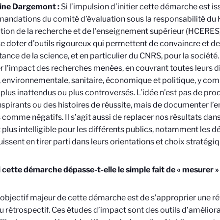
ine Dargemont :
Si l’impulsion d’initier cette démarche est i
ndations du comité d’évaluation sous la responsabilité du 
ation de la recherche et de l'enseignement supérieur (HCERES
se doter d’outils rigoureux qui permettent de convaincre et 
tance de la science, et en particulier du CNRS, pour la sociét
r l’impact des recherches menées, en couvrant toutes leurs di
, environnementale, sanitaire, économique et politique, y com
 plus inattendus ou plus controversés. L’idée n’est pas de pr
inspirants ou des histoires de réussite, mais de documenter l’
s comme négatifs. Il s’agit aussi de replacer nos résultats dan
t plus intelligible pour les différents publics, notamment les d
uissent en tirer parti dans leurs orientations et choix stratégi
 cette démarche dépasse-t-elle le simple fait de « mesurer »
’objectif majeur de cette démarche est de s’approprier une ré
du rétrospectif. Ces études d’impact sont des outils d’amélior