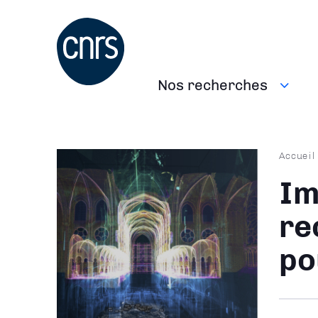
Aller
au
contenu
principal
Nos recherches
Navigation
principale
Fil
Accueil
d'Ari
Im
re
po