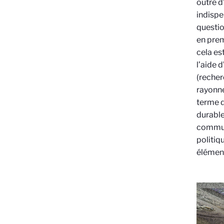
outre d
indispe
questio
en prem
cela es
l’aide 
(recher
rayonne
terme d
durable
communi
politiq
élément