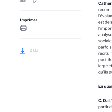
Cather
recomma
l'évalu
Imprimer
est de 
l’impor
analyse
sociale
parfois
(2 Mo)
récits 
positif
large e
qu’ils p
En quoi
C. D. :
L
partir 