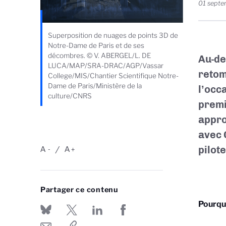
01 sept
Superposition de nuages de points 3D de
Notre-Dame de Paris et de ses
décombres. © V. ABERGEL/L. DE
Au-de
LUCA/MAP/SRA-DRAC/AGP/Vassar
retom
College/MIS/Chantier Scientifique Notre-
Dame de Paris/Ministère de la
l’occ
culture/CNRS
premi
appro
avec 
pilot
A
A
-
+
Partager ce contenu
Pourquo