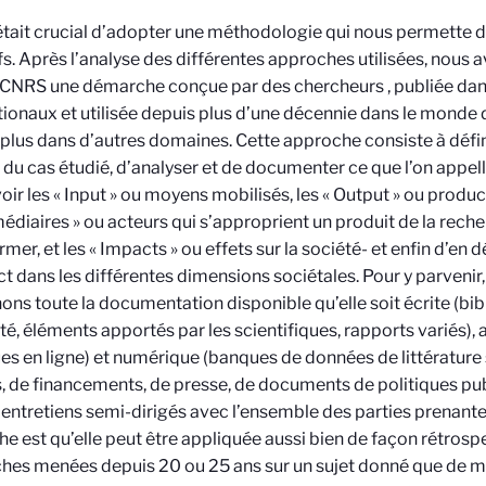
 était crucial d’adopter une méthodologie qui nous permette 
fs. Après l’analyse des différentes approches utilisées, nous 
e CNRS une démarche conçue par des chercheurs
, publiée da
tionaux et utilisée depuis plus d’une décennie dans le monde 
 plus dans d’autres domaines. Cette approche consiste à défin
 du cas étudié, d’analyser et de documenter ce que l’on appel
avoir les « Input » ou moyens mobilisés, les « Output » ou produc
médiaires » ou acteurs qui s’approprient un produit de la reche
rmer, et les « Impacts » ou effets sur la société- et enfin d’en 
t dans les différentes dimensions sociétales. Pour y parvenir
ns toute la documentation disponible qu’elle soit écrite (bib
ité, éléments apportés par les scientifiques, rapports variés), 
es en ligne) et numérique (banques de données de littérature 
, de financements, de presse, de documents de politiques publ
 entretiens semi-dirigés avec l’ensemble des parties prenante
e est qu’elle peut être appliquée aussi bien de façon rétrospe
hes menées depuis 20 ou 25 ans sur un sujet donné que de m