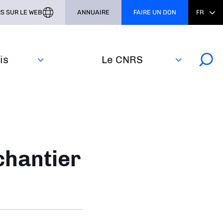
S SUR LE WEB
ANNUAIRE
FAIRE UN DON
FR
s‎
Le CNRS
chantier