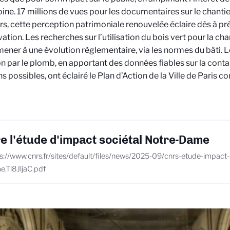
ine. 17 millions de vues pour les documentaires sur le chantier
urs, cette perception patrimoniale renouvelée éclaire dès à pré
ation. Les recherches sur l’utilisation du bois vert pour la ch
ener à une évolution règlementaire, via les normes du bâti. L
on par le plomb, en apportant des données fiables sur la cont
s possibles, ont éclairé le Plan d’Action de la Ville de Paris co
.
re l'étude d'impact sociétal Notre-Dame
s://www.cnrs.fr/sites/default/files/news/2025-09/cnrs-etude-impact-
.Tl8JljaC.pdf