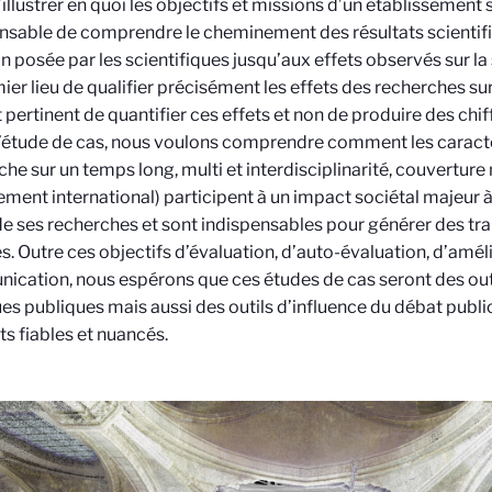
’illustrer en quoi les objectifs et missions d’un établissement 
nsable de comprendre le cheminement des résultats scientifi
n posée par les scientifiques jusqu’aux effets observés sur la s
ier lieu de qualifier précisément les effets des recherches sur
t pertinent de quantifier ces effets et non de produire des chiff
d’étude de cas, nous voulons comprendre comment les carac
che sur un temps long, multi et interdisciplinarité, couverture 
ment international) participent à un impact sociétal majeur à
e ses recherches et sont indispensables pour générer des tr
s. Outre ces objectifs d’évaluation, d’auto-évaluation, d’amél
cation, nous espérons que ces études de cas seront des outi
ues publiques mais aussi des outils d’influence du débat publ
s fiables et nuancés.