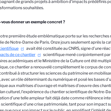
gnant de grands projets à ambition d’impacts prédéfinis po
nsformations souhaitées.
-vous donner un exemple concret ?
otre première étude emblématique porte sur les recherches
die de Notre-Dame de Paris. Onze jours seulement après la c
cientifique
avait été constituée au CNRS, signe d’une réact
acts de ce chantier
scientifique mené conjointement par 
ires académiques et le Ministère de la Culture ont été multiple
fique, ce chantier a renouvelé complètement le corpus de co
ontribué à structurer les sciences du patrimoine en mobilisan
, avec un rôle déterminant du numérique et posé les bases
fique aux maîtrises d’ouvrage et maîtrises d’oeuvre des chanti
plan culturel, l’expérience du chantier scientifique de Notre-
ation d’une telle ampleur fait déjà date comme référence inte
 scientifique d’une crise patrimoniale, tant pour son impact su
es que pour son impact sur le public, en amplifiant l’intérêt de