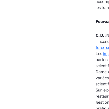
accompa
les tra
Pouvez
C. D. :
N
l’incen
force s
Les
imp
partena
scienti
Dame, c
variées
scienti
Sur le 
restaur
gestion
pratiqu