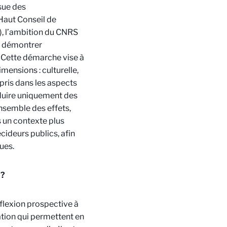
ssue des
Haut Conseil de
), l’ambition du CNRS
de démontrer
é. Cette démarche vise à
mensions : culturelle,
pris dans les aspects
oduire uniquement des
ensemble des effets,
s un contexte plus
écideurs publics, afin
ques.
 ?
flexion prospective à
ation qui permettent en