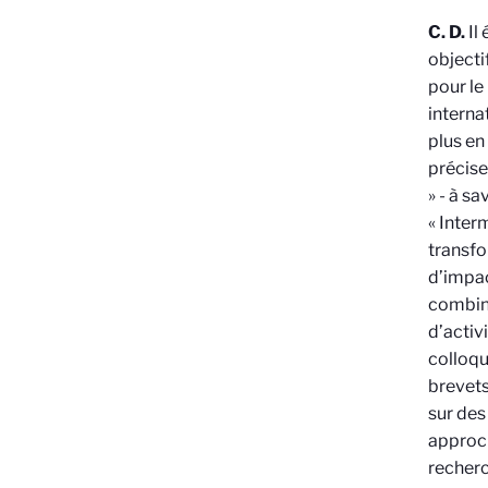
C. D.
Il
objecti
pour l
interna
plus en
précise
» - à s
« Inter
transfo
d’impac
combino
d’activ
colloqu
brevets
sur des
approch
recherc