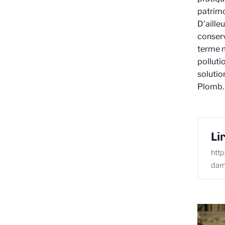
patrimo
D’aille
conserv
terme m
polluti
solution
Plomb
Li
http
dame