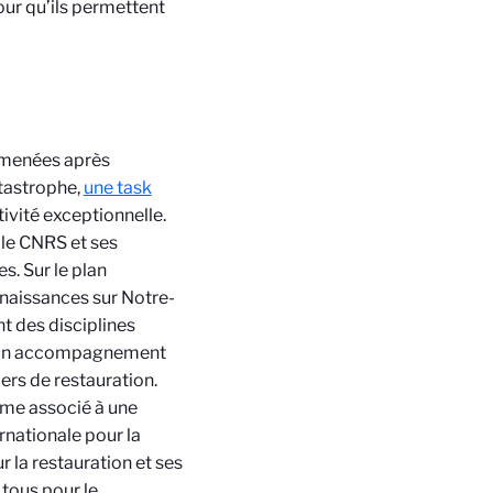
ur qu’ils permettent
 menées après
atastrophe,
une task
ivité exceptionnelle.
le CNRS et ses
s. Sur le plan
nnaissances sur Notre-
t des disciplines
 d’un accompagnement
ers de restauration.
Dame associé à une
rnationale pour la
r la restauration et ses
 tous pour le