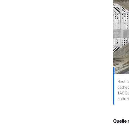
Restit
cathéd
JACQU
cultu
Quelle