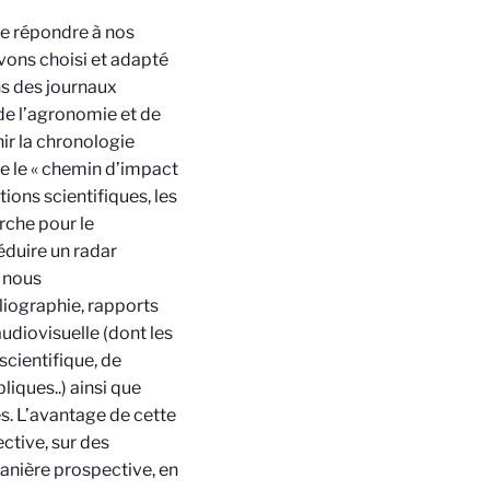
de répondre à nos
avons choisi et adapté
ns des journaux
de l’agronomie et de
ir la chronologie
le le « chemin d’impact
tions scientifiques, les
rche pour le
déduire un radar
, nous
liographie, rapports
audiovisuelle (dont les
scientifique, de
iques..) ainsi que
s. L’avantage de cette
ctive, sur des
anière prospective, en