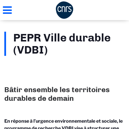
Aller
au
contenu
principal
PEPR Ville durable
(VDBI)
Bâtir ensemble les territoires
durables de demain
En réponse à l’urgence environnementale et sociale, le
programme de recherche VDBI vise à structurer une