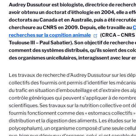
Audrey Dussutour est biologiste, directrice de recher
avoir obtenu un doctorat d’éthologie en 2004, elle a ef
doctorats au Canada et en Australie, puis a été recrut
chercheure au CNRS en 2009. Depuis, elle travaille au
C
recherches sur la cognition animale
(CRCA – CNRS ;
Toulouse III – Paul Sabatier). Son objectif de recherch
comment des systèmes distribués, qu’ils soient des col
des organismes unicellulaires, interagissent avec leur
Les travaux de recherche d’Audrey Dussutour sur les dé
collectifs des fourmis ont permis d’identifier les mécani
du trafic en situation d’embouteillage et d’extraire des a
contrôle génériques qui peuvent s’appliquer à de nomb
scientifiques. Ses travaux sur la nutrition collective ont 
fourmis fonctionnent comme des « estomacs collectifs » 
distribution et la digestion des aliments. Les études sur l
polycephalum), un organisme composé d’une seule cellu
que, bien que dépourvu d’organes, celui-ci est capable de