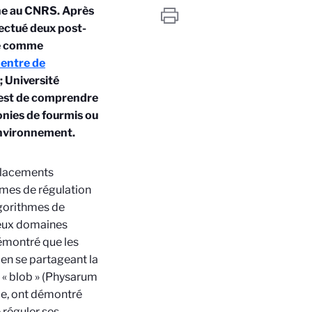
che au CNRS. Après
fectué deux post-
ée comme
entre de
 Université
e est de comprendre
onies de fourmis ou
 environnement.
placements
smes de régulation
lgorithmes de
reux domaines
démontré que les
en se partageant la
e « blob » (Physarum
le, ont démontré
 réguler ses