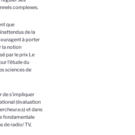
ionnels complexes.
nt que
 inattendus de la
couragent à porter
 la notion
é par le prix Le
our l’étude du
es sciences de
r de s’impliquer
ational (évaluation
ercheur.e.s) et dans
che fondamentale
s de radio/ TV,