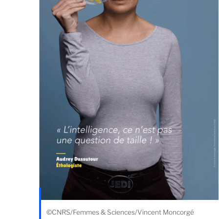
©CNRS/Femmes & Sciences/Vincent Moncorgé