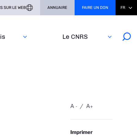
S SUR LE WEB
ANNUAIRE
FAIRE UN DON
FR
s‎
Le CNRS
A
A
-
+
Imprimer