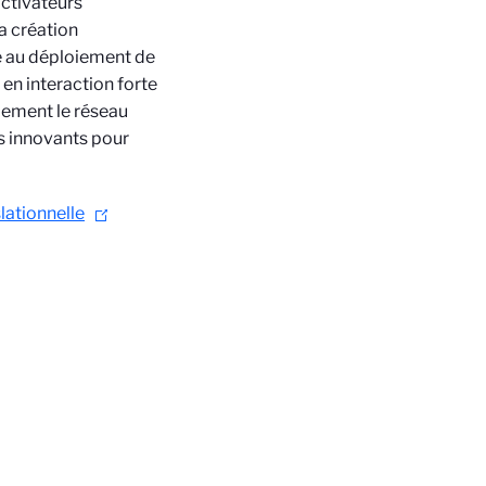
activateurs
la création
e au déploiement de
en interaction forte
alement le réseau
 innovants pour
lationnelle