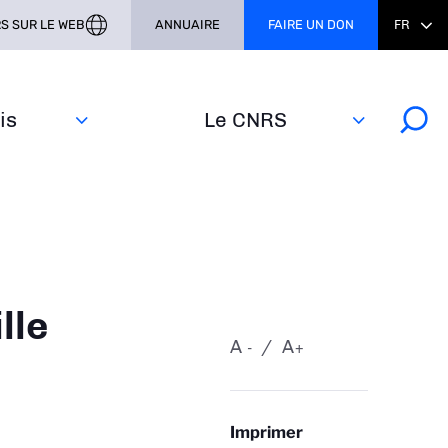
S SUR LE WEB
ANNUAIRE
FAIRE UN DON
FR
s‎
Le CNRS
lle
A
A
-
+
Imprimer