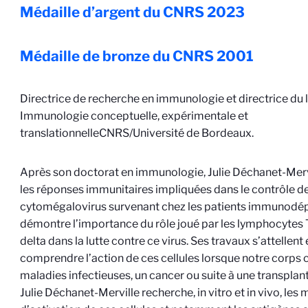
Médaille d’argent du CNRS
2023
Médaille de bronze du CNRS
2001
Directrice de recherche en immunologie et directrice du 
Immunologie conceptuelle, expérimentale et
translationnelle
CNRS/Université de Bordeaux
.
Après son doctorat en immunologie, Julie Déchanet-Mervi
les réponses immunitaires impliquées dans le contrôle des
cytomégalovirus survenant chez les patients immunodép
démontre l’importance du rôle joué par les lymphocytes
delta dans la lutte contre ce virus. Ses travaux s’attellent
comprendre l’action de ces cellules lorsque notre corps
maladies infectieuses, un cancer ou suite à une transplant
Julie Déchanet-Merville recherche, in vitro et in vivo, le