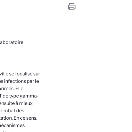
laboratoire
lle se focalise sur
 infections par le
rimés. Elle
 T de type gamma-
 ensuite à mieux
 combat des
ation. En ce sens,
s mécanismes