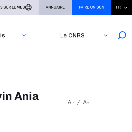
S SUR LE WEB
ANNUAIRE
FAIRE UN DON
FR
s‎
Le CNRS
in Ania
A
A
-
+