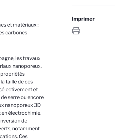
Imprimer
es et matériaux :
les carbones
pagne, les travaux
ériaux nanoporeux,
 propriétés
la taille de ces
 sélectivement et
t de serre ou encore
aux nanoporeux 3D
 en électrochimie.
conversion de
 verts, notamment
cations. Ces