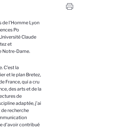
es de l'Homme Lyon
iences Po
Université Claude
tez et
de Notre-Dame.
. C’est la
r et le plan Bretez,
e France, qui a cru
ce, des arts et de la
lectures de
scipline adaptée, j’ai
t de recherche
 communication
re d’avoir contribué