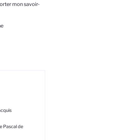
orter mon savoir-
ne
acquis
se Pascal de