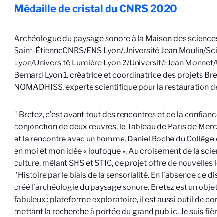
Médaille de cristal du CNRS
2020
Archéologue du paysage sonore à la Maison des scienc
Saint-Étienne
CNRS/ENS Lyon/Université Jean Moulin/Sc
Lyon/Université Lumière Lyon 2/Université Jean Monnet/
Bernard Lyon 1
, créatrice et coordinatrice des projets Bre
NOMADHISS, experte scientifique pour la restauration 
" Bretez, c’est avant tout des rencontres et de la confiance
conjonction de deux œuvres, le Tableau de Paris de Mercie
et la rencontre avec un homme, Daniel Roche du Collège d
en moi et mon idée « loufoque ». Au croisement de la scien
culture, mêlant SHS et STIC, ce projet offre de nouvelles 
l’Histoire par le biais de la sensorialité. En l’absence de di
créé l’archéologie du paysage sonore. Bretez est un obje
fabuleux : plateforme exploratoire, il est aussi outil de
mettant la recherche à portée du grand public. Je suis fiè