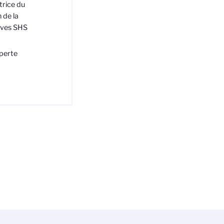
trice du
 de la
tives SHS
perte