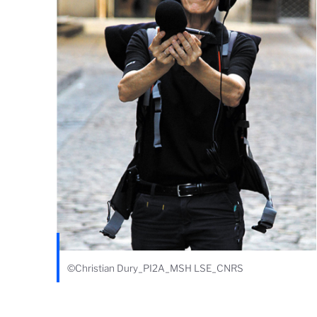
©Christian Dury_PI2A_MSH LSE_CNRS