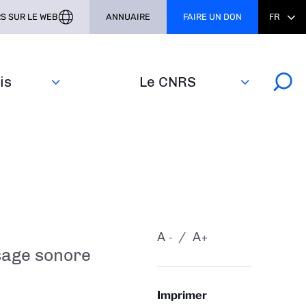
S SUR LE WEB
ANNUAIRE
FAIRE UN DON
FR
s‎
Le CNRS
A
A
-
+
sage sonore
Imprimer