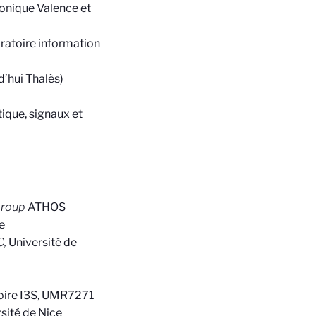
onique Valence et
oratoire information
’hui Thalès)
ique, signaux et
Group
ATHOS
e
C,
Université de
toire I3S, UMR7271
rsité de Nice