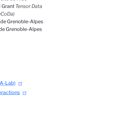
d Grant
Tensor Data
DeCoDa)
é de Grenoble-Alpes
é de Grenoble-Alpes
SA-Lab)
teractions