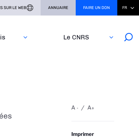
S SUR LE WEB
ANNUAIRE
FAIRE UN DON
FR
s‎
Le CNRS
A
A
-
+
ées
Imprimer