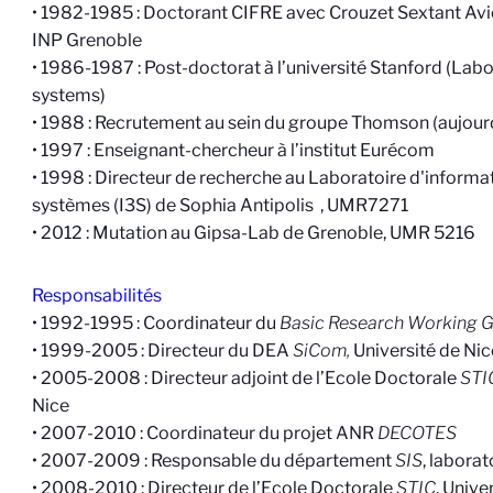
• 1982-1985 : Doctorant CIFRE avec Crouzet Sextant Avi
INP Grenoble
• 1986-1987 : Post-doctorat à l’université Stanford (Lab
systems)
• 1988 : Recrutement au sein du groupe Thomson (aujourd
• 1997 : Enseignant-chercheur à l’institut Eurécom
• 1998 : Directeur de recherche au Laboratoire d'informat
systèmes (I3S) de Sophia Antipolis
, UMR7271
• 2012 : Mutation au Gipsa-Lab de Grenoble, UMR 5216
Responsabilités
• 1992-1995
: Coordinateur du
Basic Research Working 
•
1999-2005 : Directeur du DEA
SiCom,
Université de Nic
•
2005-2008 : Directeur adjoint de l’Ecole Doctorale
STI
Nice
•
2007-2010 : Coordinateur du projet ANR
DECOTES
•
2007-2009 : Responsable du département
SIS
, labora
•
2008-2010 : Directeur de l’Ecole Doctorale
STIC
, Unive