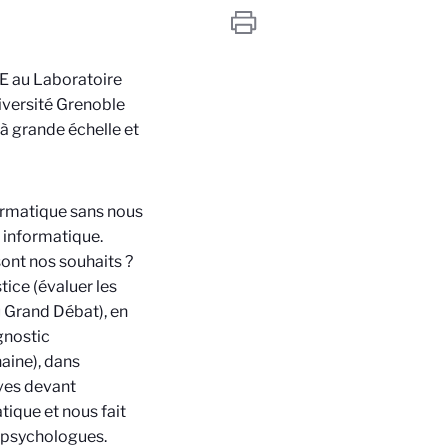
DE au Laboratoire
versité Grenoble
à grande échelle et
formatique sans nous
 informatique.
sont nos souhaits ?
tice (évaluer les
u Grand Débat), en
gnostic
aine), dans
ves devant
tique et nous fait
t psychologues.