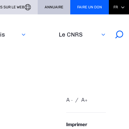
S SUR LE WEB
ANNUAIRE
FAIRE UN DON
FR
s‎
Le CNRS
A
A
-
+
Imprimer