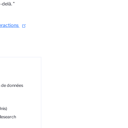
-delà. "
teractions
n de données
nis)
Research