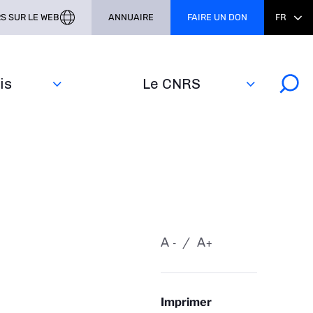
S SUR LE WEB
ANNUAIRE
FAIRE UN DON
FR
s‎
Le CNRS
A
A
-
+
Imprimer