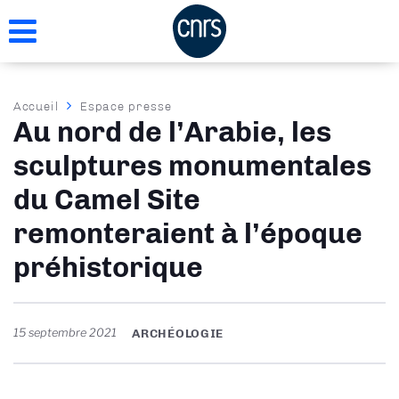
Aller
au
contenu
principal
Fil
Accueil
Espace presse
Au nord de l’Arabie, les
d'Ariane
sculptures monumentales
du Camel Site
remonteraient à l’époque
préhistorique
15 septembre 2021
ARCHÉOLOGIE