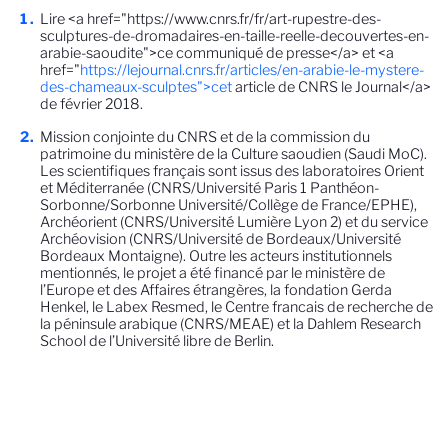
Lire <a href="https://www.cnrs.fr/fr/art-rupestre-des-
sculptures-de-dromadaires-en-taille-reelle-decouvertes-en-
arabie-saoudite">ce communiqué de presse</a> et <a
href="
https://lejournal.cnrs.fr/articles/en-arabie-le-mystere-
des-chameaux-sculptes">cet
article de CNRS le Journal</a>
de février 2018.
Mission conjointe du CNRS et de la commission du
patrimoine du ministère de la Culture saoudien (Saudi MoC).
Les scientifiques français sont issus des laboratoires Orient
et Méditerranée (CNRS/Université Paris 1 Panthéon-
Sorbonne/Sorbonne Université/Collège de France/EPHE),
Archéorient (CNRS/Université Lumière Lyon 2) et du service
Archéovision (CNRS/Université de Bordeaux/Université
Bordeaux Montaigne). Outre les acteurs institutionnels
mentionnés, le projet a été financé par le ministère de
l’Europe et des Affaires étrangères, la fondation Gerda
Henkel, le Labex Resmed, le Centre francais de recherche de
la péninsule arabique (CNRS/MEAE) et la Dahlem Research
School de l’Université libre de Berlin.