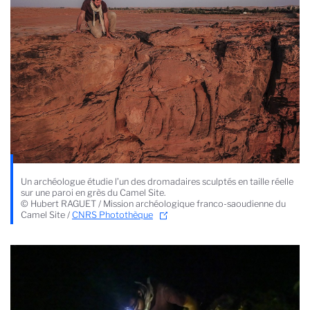
Un archéologue étudie l’un des dromadaires sculptés en taille réelle
sur une paroi en grès du Camel Site.
© Hubert RAGUET / Mission archéologique franco-saoudienne du
Camel Site /
CNRS Photothèque