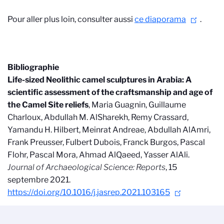
Pour aller plus loin, consulter aussi
ce diaporama
.
Bibliographie
Life-sized Neolithic camel sculptures in Arabia: A
scientific assessment of the craftsmanship and age of
the Camel Site reliefs
, Maria Guagnin, Guillaume
Charloux, Abdullah M. AlSharekh, Remy Crassard,
Yamandu H. Hilbert, Meinrat Andreae, Abdullah AlAmri,
Frank Preusser, Fulbert Dubois, Franck Burgos, Pascal
Flohr, Pascal Mora, Ahmad AlQaeed, Yasser AlAli.
Journal of Archaeological Science: Reports
, 15
septembre 2021.
https://doi.org/10.1016/j.jasrep.2021.103165