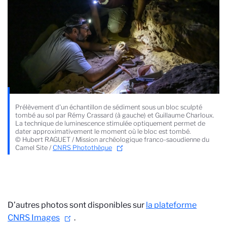
Prélèvement d'un échantillon de sédiment sous un bloc sculpté
tombé au sol par Rémy Crassard (à gauche) et Guillaume Charloux.
La technique de luminescence stimulée optiquement permet de
dater approximativement le moment où le bloc est tombé.
© Hubert RAGUET / Mission archéologique franco-saoudienne du
Camel Site /
CNRS Photothèque
D’autres photos sont disponibles sur
la plateforme
CNRS Images
.