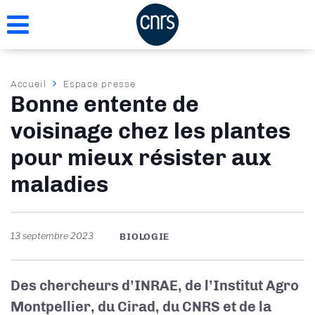
Aller
au
contenu
principal
Fil
Accueil
Espace presse
Bonne entente de
d'Ariane
voisinage chez les plantes
pour mieux résister aux
maladies
13 septembre 2023
BIOLOGIE
Des chercheurs d’INRAE, de l’Institut Agro
Montpellier, du Cirad, du CNRS et de la