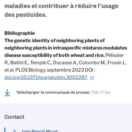
maladies et contribuer à réduire l’usage
des pesticides.
Bibliographie
The genetic identity of neighboring plants of
neighboring plants in intraspecific mixtures modulates
disease susceptibility of both wheat and rice.
Pélissier
R., Ballini E., Temple C., Ducasse A., Colombo M., Frouin J.,
et al.
PLOS Biology, septembre 2023
DOI :
doi.org/10.1371/journal.pbio.3002287
Télécharger le communiqué de presse
(766.17 Ko)
Contact
Jean-Benoît Morel