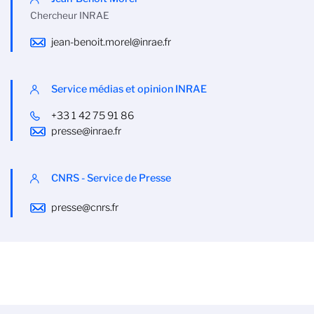
Chercheur INRAE
jean-benoit.morel@inrae.fr
Service médias et opinion INRAE
+33 1 42 75 91 86
presse@inrae.fr
CNRS - Service de Presse
presse@cnrs.fr