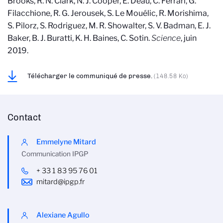
Brooks, R. N. Clark, N. J. Cooper, E. Deau, C. Ferrari, G.
Filacchione, R. G. Jerousek, S. Le Mouélic, R. Morishima,
S. Pilorz, S. Rodriguez, M. R. Showalter, S. V. Badman, E. J.
Baker, B. J. Buratti, K. H. Baines, C. Sotin.
Science
, juin
2019.
Télécharger le communiqué de presse.
(148.58 Ko)
Contact
Emmelyne Mitard
Communication IPGP
+ 33 1 83 95 76 01
mitard@ipgp.fr
Alexiane Agullo