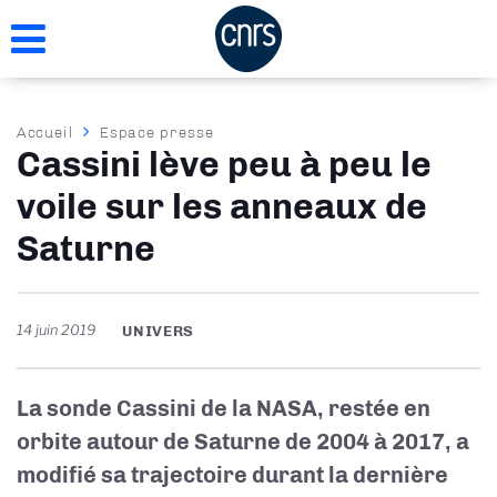
Aller
au
contenu
principal
Fil
Accueil
Espace presse
Cassini lève peu à peu le
d'Ariane
voile sur les anneaux de
Saturne
14 juin 2019
UNIVERS
La sonde Cassini de la NASA, restée en
orbite autour de Saturne de 2004 à 2017, a
modifié sa trajectoire durant la dernière