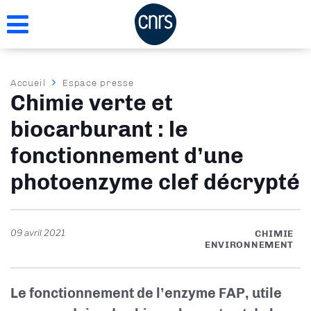
Aller
au
contenu
principal
Fil
Accueil
Espace presse
Chimie verte et
d'Ariane
biocarburant : le
fonctionnement d’une
photoenzyme clef décrypté
09 avril 2021
CHIMIE
ENVIRONNEMENT
Le fonctionnement de l’enzyme FAP, utile