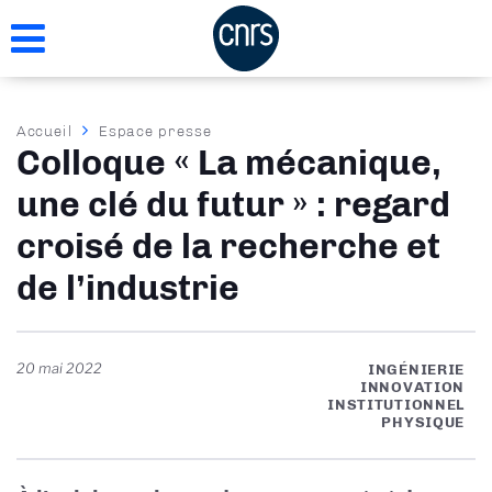
Aller
au
contenu
principal
Fil
Accueil
Espace presse
Colloque « La mécanique,
d'Ariane
une clé du futur » : regard
croisé de la recherche et
de l’industrie
20 mai 2022
INGÉNIERIE
INNOVATION
INSTITUTIONNEL
PHYSIQUE