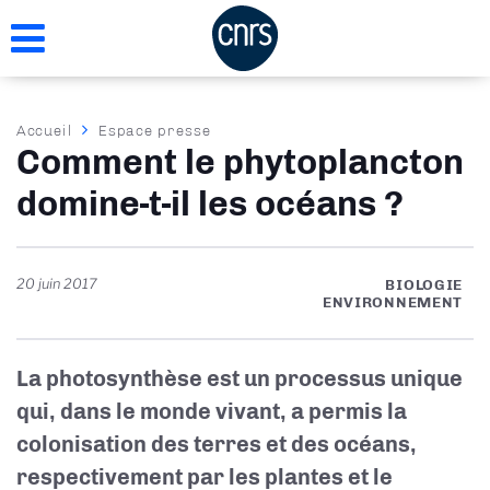
Aller
au
contenu
principal
Fil
Accueil
Espace presse
Comment le phytoplancton
d'Ariane
domine-t-il les océans ?
20 juin 2017
BIOLOGIE
ENVIRONNEMENT
La photosynthèse est un processus unique
qui, dans le monde vivant, a permis la
colonisation des terres et des océans,
respectivement par les plantes et le