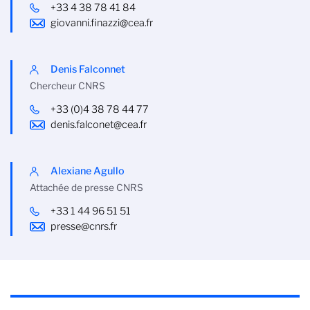
+33 4 38 78 41 84
giovanni.finazzi@cea.fr
Denis Falconnet
Chercheur CNRS
+33 (0)4 38 78 44 77
denis.falconet@cea.fr
Alexiane Agullo
Attachée de presse CNRS
+33 1 44 96 51 51
presse@cnrs.fr