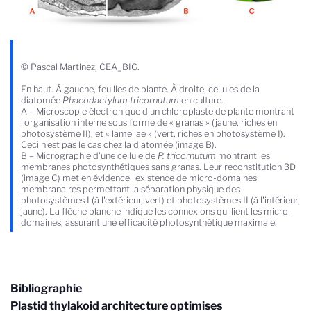
© Pascal Martinez, CEA_BIG.
En haut. À gauche, feuilles de plante. À droite, cellules de la
diatomée
Phaeodactylum tricornutum
en culture.
A – Microscopie électronique d'un chloroplaste de plante montrant
l'organisation interne sous forme de « granas » (jaune, riches en
photosystème II), et « lamellae » (vert, riches en photosystème I).
Ceci n'est pas le cas chez la diatomée (image B).
B – Micrographie d'une cellule de
P. tricornutum
montrant les
membranes photosynthétiques sans granas. Leur reconstitution 3D
(image C) met en évidence l'existence de micro-domaines
membranaires permettant la séparation physique des
photosystèmes I (à l'extérieur, vert) et photosystèmes II (à l'intérieur,
jaune). La flèche blanche indique les connexions qui lient les micro-
domaines, assurant une efficacité photosynthétique maximale.
Bibliographie
Plastid thylakoid architecture optimises