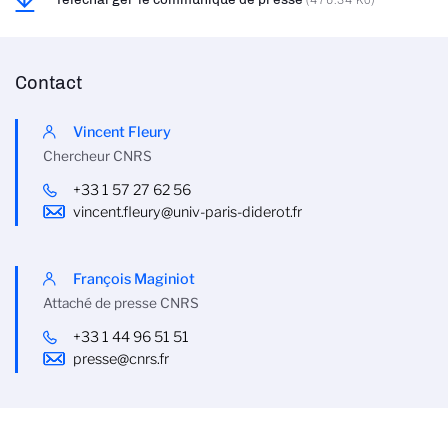
Contact
Vincent Fleury
Chercheur CNRS
+33 1 57 27 62 56
vincent.fleury@univ-paris-diderot.fr
François Maginiot
Attaché de presse CNRS
+33 1 44 96 51 51
presse@cnrs.fr