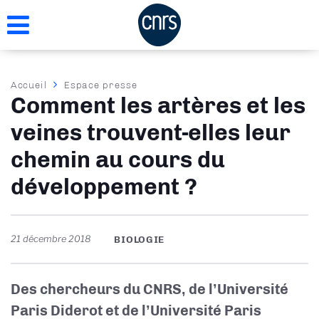
Aller
au
contenu
principal
Fil
Accueil
Espace presse
Comment les artères et les
d'Ariane
veines trouvent-elles leur
chemin au cours du
développement ?
21 décembre 2018
BIOLOGIE
Des chercheurs du CNRS, de l’Université
Paris Diderot et de l’Université Paris