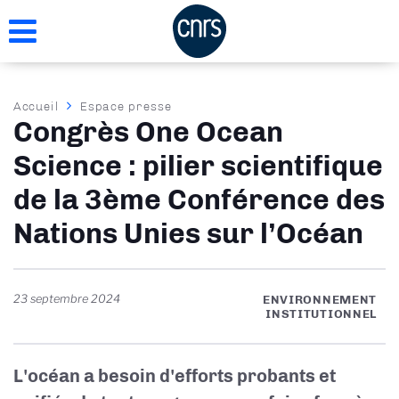
Aller
au
contenu
principal
Fil
Accueil
Espace presse
Congrès One Ocean
d'Ariane
Science : pilier scientifique
de la 3ème Conférence des
Nations Unies sur l’Océan
23 septembre 2024
ENVIRONNEMENT
INSTITUTIONNEL
L'océan a besoin d'efforts probants et