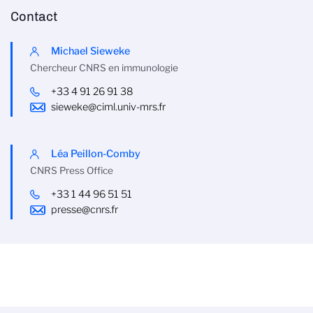
Contact
Michael Sieweke
Chercheur CNRS en immunologie
+33 4 91 26 91 38
sieweke@ciml.univ-mrs.fr
Léa Peillon-Comby
CNRS Press Office
+33 1 44 96 51 51
presse@cnrs.fr