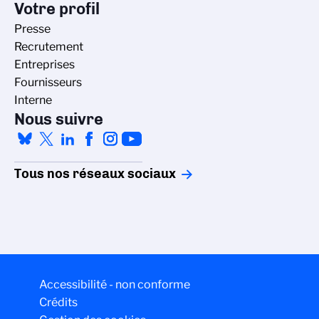
Votre profil
Presse
Recrutement
Entreprises
Fournisseurs
Interne
Nous suivre
Tous nos réseaux sociaux
tion des cookies
Accessibilité - non conforme
itique de gestion des cookies du CNRS est élaborée en
Crédits
tion avec sa mission de recherche scientifique. Ce site