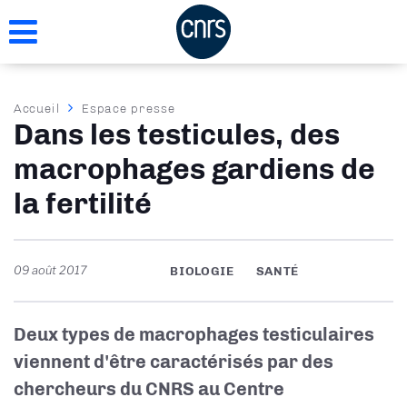
Aller
au
contenu
principal
Fil
Accueil
Espace presse
Dans les testicules, des
d'Ariane
macrophages gardiens de
la fertilité
09 août 2017
BIOLOGIE
SANTÉ
Deux types de macrophages testiculaires
viennent d'être caractérisés par des
chercheurs du CNRS au Centre