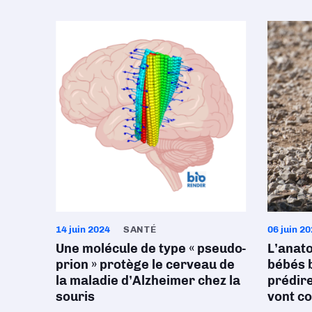
14 juin 2024
SANTÉ
06 juin 2
Une molécule de type « pseudo-
L’anat
prion » protège le cerveau de
bébés 
la maladie d’Alzheimer chez la
prédire
souris
vont c