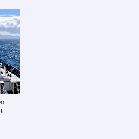
NT
et