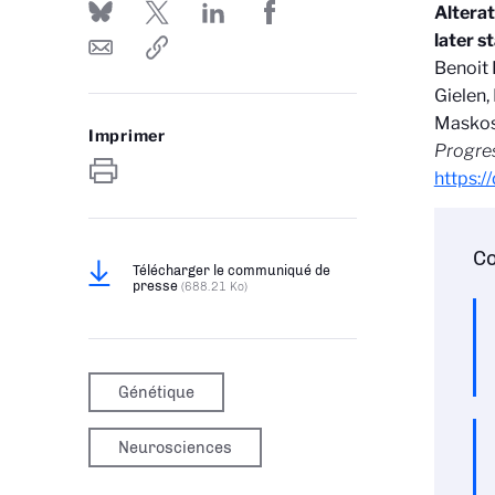
Alterat
later s
Benoit 
Gielen,
Maskos
Imprimer
Progres
https:/
Co
Télécharger le communiqué de
presse
(688.21 Ko)
Génétique
Neurosciences