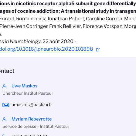
ions in nicotinic receptor alpha5 subunit gene differentiall
tages of cocaine addiction: A translational study in transgen
Forget, Romain Icick, Jonathan Robert, Caroline Correia, Mari
 Pierre-Jean Corringer, Frank Bellivier, Florence Vorspan, Mo
.
s in Neurobiology
, 22 août 2020 -
/doi.org/10.1016/j.pneurobio.2020.101898
ntact
Uwe Maskos
Chercheur Institut Pasteur
umaskos@pasteur.fr
Myriam Rebeyrotte
Service de presse - Institut Pasteur