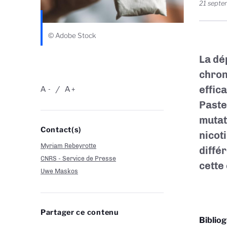
21 sept
© Adobe Stock
La dé
chron
effic
A
A
-
+
Paste
mutat
Contact(s)
nicot
Myriam Rebeyrotte
diffé
CNRS - Service de Presse
cette
Uwe Maskos
Partager ce contenu
Biblio