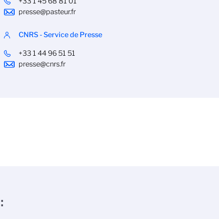
+33 1 45 68 81 01
presse@pasteur.fr
CNRS - Service de Presse
+33 1 44 96 51 51
presse@cnrs.fr
: