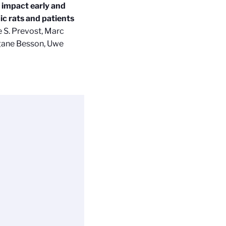
y impact early and
ic rats and patients
e S. Prevost, Marc
rgane Besson, Uwe