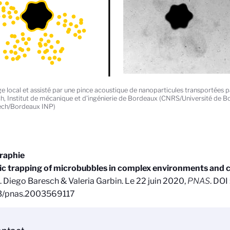
e local et assisté par une pince acoustique de nanoparticules transportées 
h, Institut de mécanique et d'ingénierie de Bordeaux (CNRS/Université de B
ech/Bordeaux INP)
graphie
ic trapping of microbubbles in complex environments and c
. Diego Baresch & Valeria Garbin. Le 22 juin 2020,
PNAS
. DOI 
3/pnas.2003569117