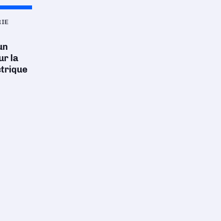
RIE
un
r la
ctrique