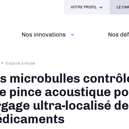
VOTRE PROFIL
LE CNR
Nos innovations
Nos défi
Espace presse
ane
s microbulles contrôl
e pince acoustique po
rgage ultra-localisé de
dicaments