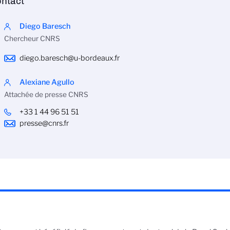
ntact
Diego Baresch
Chercheur CNRS
diego.baresch@u-bordeaux.fr
Alexiane Agullo
Attachée de presse CNRS
+33 1 44 96 51 51
presse@cnrs.fr