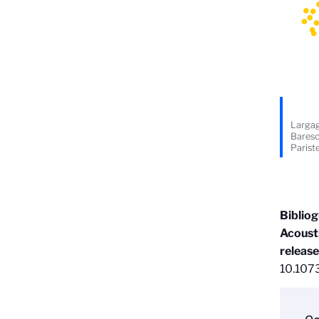
Largag
Baresc
Parist
Biblio
Acoust
release
10.107