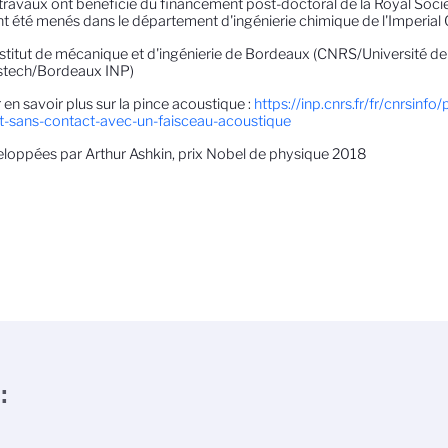
travaux ont bénéficié du financement post-doctoral de la Royal Socie
ont été menés dans le département d'ingénierie chimique de l'Imperial
Institut de mécanique et d'ingénierie de Bordeaux (CNRS/Université d
stech/Bordeaux INP)
 en savoir plus sur la pince acoustique :
https://inp.cnrs.fr/fr/cnrsinfo
t-sans-contact-avec-un-faisceau-acoustique
loppées par Arthur Ashkin, prix Nobel de physique 2018
: