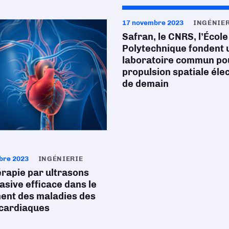
17 novembre 2023
INGÉNIE
Safran, le CNRS, l’École
Polytechnique fondent 
laboratoire commun pou
propulsion spatiale éle
de demain
bre 2023
INGÉNIERIE
rapie par ultrasons
asive efficace dans le
ment des maladies des
 cardiaques