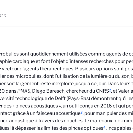
2020
robulles sont quotidiennement utilisées comme agents de c
phie cardiaque et font l’objet d’intenses recherches pour perm
ecteur d’agents thérapeutiques. Plusieurs options sont poss
er ces microbulles, dont l’utilisation de la lumière ou du son, 
ier soit largement resté inexploité jusqu’à ce jour. Dans leurs
2
020 dans
PNAS
, Diego Baresch, chercheur du CNRS
, et Valer
iversité technologique de Delft (Pays-Bas) démontrent qu’il est
ser des « pinces acoustiques », un outil conçu en 2016 et qui p
3
ntact grâce à un faisceau acoustique
, pour manipuler des mi
ince acoustique à travers des couches de matériaux bio-mimé
4
 réussi à dépasser les limites des pinces optiques
, incapables