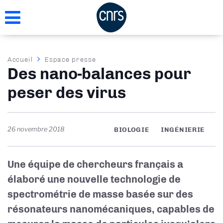
Aller
au
contenu
principal
Fil
Accueil
Espace presse
Des nano-balances pour
d'Ariane
peser des virus
26 novembre 2018
BIOLOGIE
INGÉNIERIE
Une équipe de chercheurs français a
élaboré une nouvelle technologie de
spectrométrie de masse basée sur des
résonateurs nanomécaniques, capables de