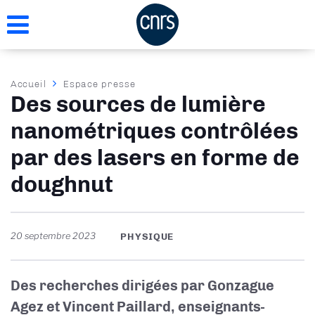
Aller
au
contenu
principal
Fil
Accueil
Espace presse
Des sources de lumière
d'Ariane
nanométriques contrôlées
par des lasers en forme de
doughnut
20 septembre 2023
PHYSIQUE
Des recherches dirigées par Gonzague
Agez et Vincent Paillard, enseignants-