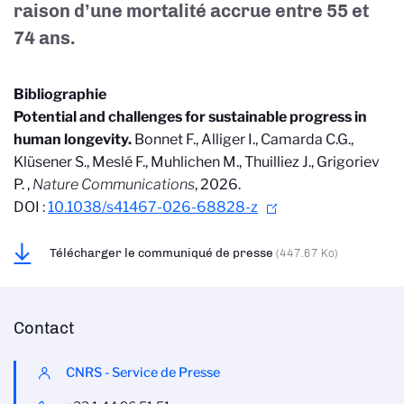
raison d’une mortalité accrue entre 55 et
74 ans.
Bibliographie
Potential and challenges for sustainable progress in
human longevity.
Bonnet F., Alliger I., Camarda C.G.,
Klüsener S., Meslé F., Muhlichen M., Thuilliez J., Grigoriev
P. ,
Nature Communications
, 2026.
DOI :
10.1038/s41467-026-68828-z
Télécharger le communiqué de presse
(447.67 Ko)
Contact
CNRS - Service de Presse