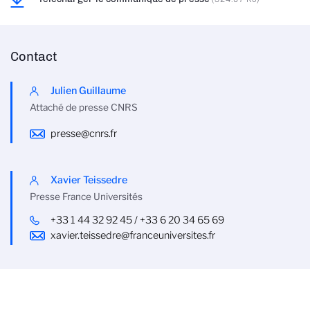
Contact
Julien Guillaume
Attaché de presse CNRS
presse@cnrs.fr
Xavier Teissedre
Presse France Universités
+33 1 44 32 92 45 / +33 6 20 34 65 69
xavier.teissedre@franceuniversites.fr