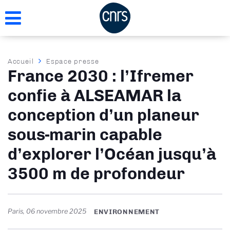
Aller
au
contenu
principal
Fil
Accueil
Espace presse
France 2030 : l’Ifremer
d'Ariane
confie à ALSEAMAR la
conception d’un planeur
sous-marin capable
d’explorer l’Océan jusqu’à
3500 m de profondeur
Paris
,
06 novembre 2025
ENVIRONNEMENT