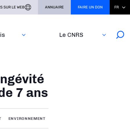
S SUR LE WEB
ANNUAIRE
FAIRE UN DON
FR
s‎
Le CNRS
ongévité
de 7 ans
T
ENVIRONNEMENT