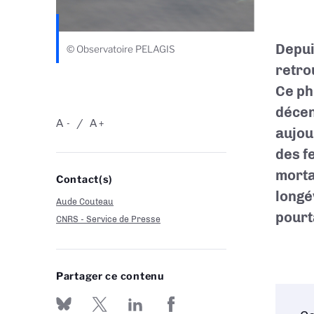
Depui
© Observatoire PELAGIS
retro
Ce ph
décen
A
A
-
+
aujou
des f
morta
Contact(s)
longé
Aude Couteau
pourt
CNRS - Service de Presse
Partager ce contenu