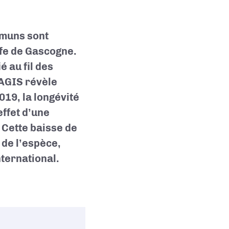
mmuns sont
lfe de Gascogne.
 au fil des
AGIS révèle
019, la longévité
effet d’une
 Cette baisse de
 de l’espèce,
ternational.