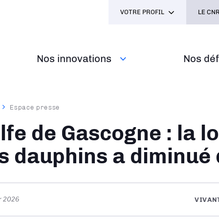
VOTRE PROFIL
LE CNR
Nos innovations
Nos défi
Espace presse
ane
lfe de Gascogne : la l
s dauphins a diminué 
er 2026
VIVAN