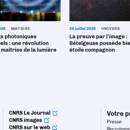
026
MATIÈRE
28 juillet 2026
UNIVERS
ux photoniques
La preuve par l’image :
ls : une révolution
Bételgeuse possède bi
 maîtrise de la lumière
étoile compagnon
CNRS Le Journal
Votre pr
CNRS images
Presse
CNRS sur le web
Recruteme