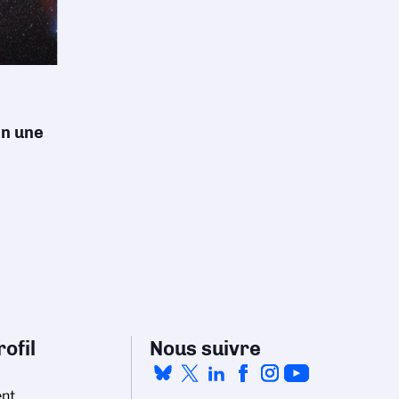
en une
ofil
Nous suivre
nt