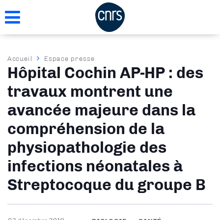
Aller
au
contenu
principal
Fil
Accueil
Espace presse
Hôpital Cochin AP-HP : des
d'Ariane
travaux montrent une
avancée majeure dans la
compréhension de la
physiopathologie des
infections néonatales à
Streptocoque du groupe B