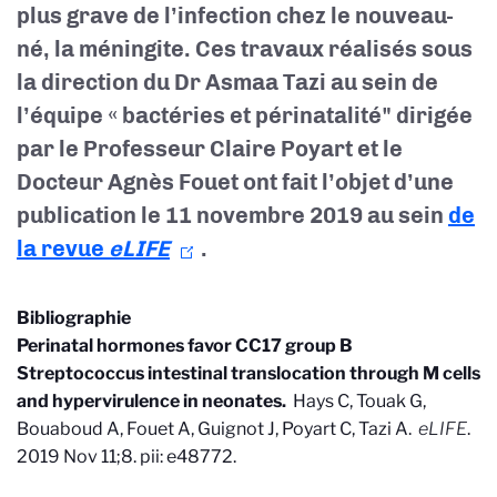
plus grave de l’infection chez le nouveau-
né, la méningite. Ces travaux réalisés sous
la direction du Dr Asmaa Tazi au sein de
l’équipe « bactéries et périnatalité" dirigée
par le Professeur Claire Poyart et le
Docteur Agnès Fouet ont fait l’objet d’une
publication le 11 novembre 2019 au sein
de
la revue
eLIFE
.
Bibliographie
Perinatal hormones favor CC17 group B
Streptococcus intestinal translocation through M cells
and hypervirulence in neonates.
Hays C, Touak G,
Bouaboud A, Fouet A, Guignot J, Poyart C, Tazi A.
eLIFE
.
2019 Nov 11;8. pii: e48772.