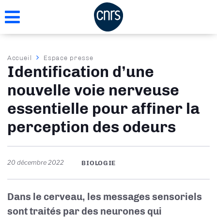
Aller
au
contenu
principal
Fil
Accueil
Espace presse
Identification d’une
d'Ariane
nouvelle voie nerveuse
essentielle pour affiner la
perception des odeurs
20 décembre 2022
BIOLOGIE
Dans le cerveau, les messages sensoriels
sont traités par des neurones qui