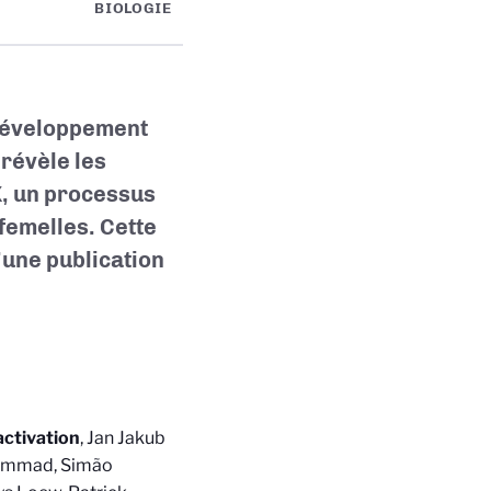
BIOLOGIE
 développement
révèle les
X, un processus
emelles. Cette
’une publication
ctivation
, Jan Jakub
ohammad, Simão