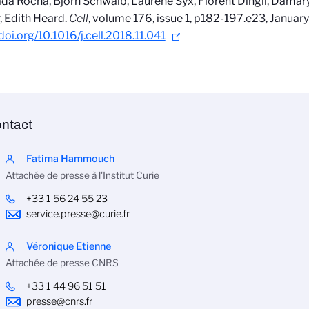
ada Rocha, Björn Schwalb, Laurène Syx, Florent Dingli, Damar
 Edith Heard.
Cell
, volume 176, issue 1, p182-197.e23, January
/doi.org/10.1016/j.cell.2018.11.041
ntact
Fatima Hammouch
Attachée de presse à l'Institut Curie
+33 1 56 24 55 23
service.presse@curie.fr
Véronique Etienne
Attachée de presse CNRS
+33 1 44 96 51 51
presse@cnrs.fr