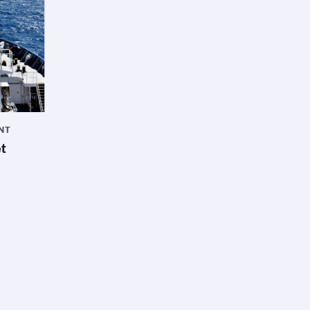
NT
et