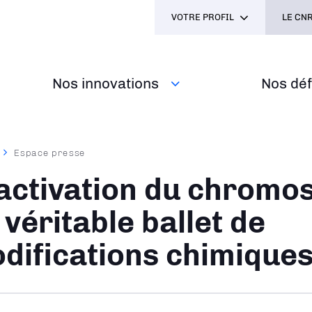
VOTRE PROFIL
LE CNR
Nos innovations
Nos défi
Espace presse
ane
activation du chromo
 véritable ballet de
difications chimique