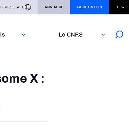
S SUR LE WEB
ANNUAIRE
FAIRE UN DON
FR
s‎
Le CNRS
some X :
s