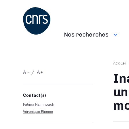
Aller
au
contenu
principal
Nos recherches
Navigation
principale
Fil
Accueil
d'Ari
A
A
-
+
In
un
Contact(s)
mo
Fatima Hammouch
Véronique Etienne