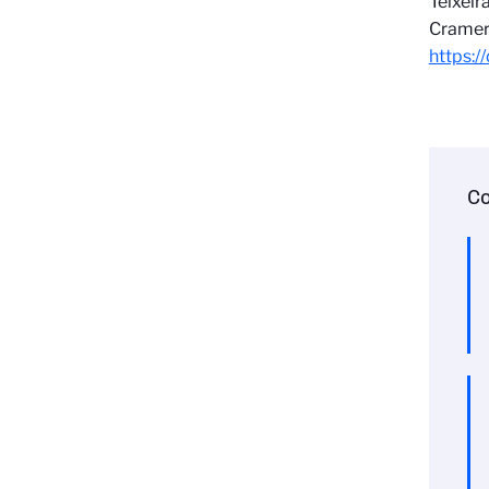
Teixeir
Cramer,
https:/
Co