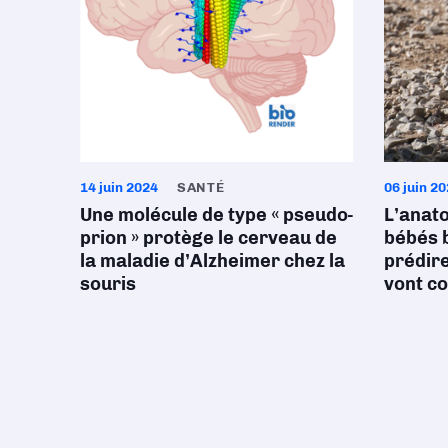
14 juin 2024
SANTÉ
06 juin 2
Une molécule de type « pseudo-
L’anat
prion » protège le cerveau de
bébés 
la maladie d’Alzheimer chez la
prédire
souris
vont c