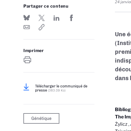
24 janvie
Partager ce contenu
Une é
(Inst
Imprimer
premi
indis
décou
dans 
Télécharger le communiqué de
presse
(383.09 Ko)
Biblio
The Im
Génétique
Żylicz 