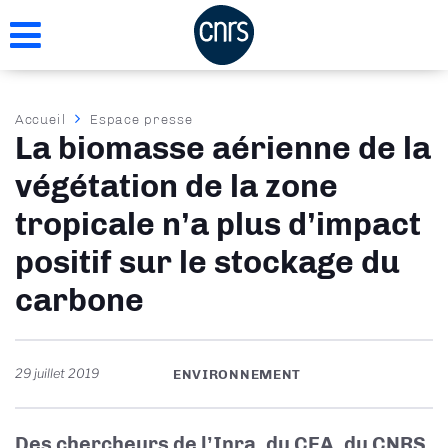
Aller
au
contenu
principal
Fil
Accueil
Espace presse
La biomasse aérienne de la
d'Ariane
végétation de la zone
tropicale n’a plus d’impact
positif sur le stockage du
carbone
29 juillet 2019
ENVIRONNEMENT
Des chercheurs de l’Inra, du CEA, du CNRS