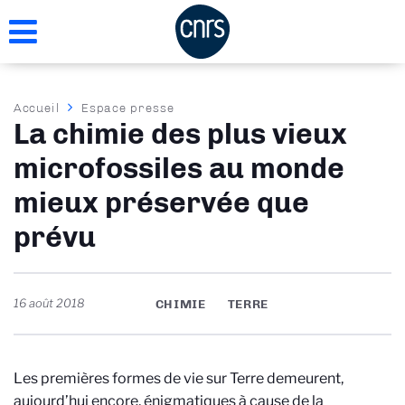
Aller
au
contenu
principal
Fil
Accueil
Espace presse
La chimie des plus vieux
d'Ariane
microfossiles au monde
mieux préservée que
prévu
16 août 2018
CHIMIE
TERRE
Les premières formes de vie sur Terre demeurent,
aujourd’hui encore, énigmatiques à cause de la