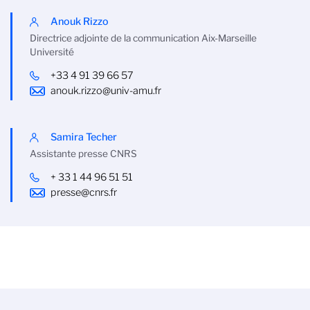
Anouk Rizzo
Directrice adjointe de la communication Aix-Marseille
Université
+33 4 91 39 66 57
anouk.rizzo@univ-amu.fr
Samira Techer
Assistante presse CNRS
+ 33 1 44 96 51 51
presse@cnrs.fr