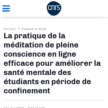
Aller
au
contenu
principal
Fil
Accueil
Espace presse
La pratique de la
d'Ariane
méditation de pleine
conscience en ligne
efficace pour améliorer la
santé mentale des
étudiants en période de
confinement