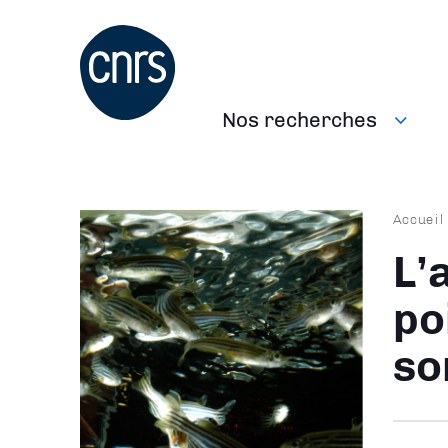
Aller
au
contenu
principal
Nos recherches
Navigation
principale
Fil
Accueil
d'Ari
L’
po
so