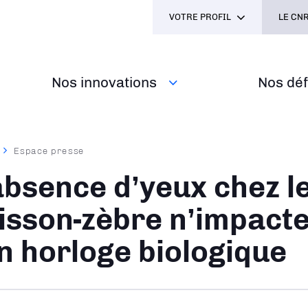
VOTRE PROFIL
LE CNR
Nos innovations
Nos défi
Espace presse
ane
absence d’yeux chez l
isson-zèbre n’impact
n horloge biologique