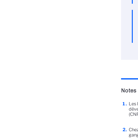
Notes
Les 
déve
(CNR
Chez
gang