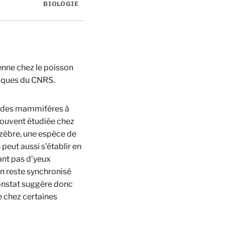
BIOLOGIE
enne chez le poisson
iques du CNRS.
on des mammifères à
 souvent étudiée chez
-zèbre, une espèce de
peut aussi s'établir en
dant pas d’yeux
en reste synchronisé
constat suggère donc
e chez certaines