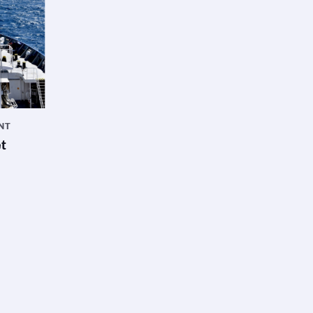
NT
et