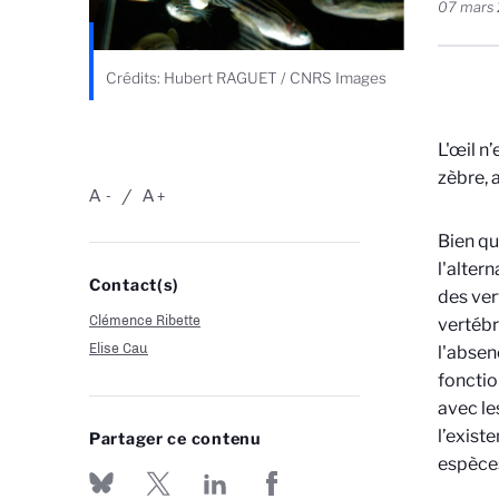
07 mars
Crédits: Hubert RAGUET / CNRS Images
L'œil n
zèbre, 
A
A
-
+
Bien qu
l'alter
Contact(s)
des ver
Clémence Ribette
vertébr
Elise Cau
l'absen
fonctio
avec le
l’exist
Partager ce contenu
espèce