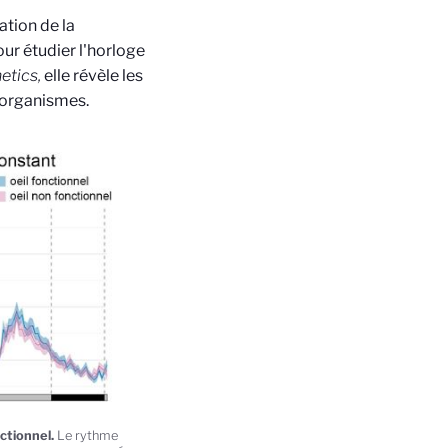
ation de la
our étudier l'horloge
etics,
elle révèle les
 organismes.
ctionnel.
Le rythme