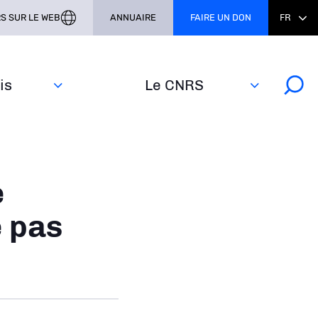
S SUR LE WEB
ANNUAIRE
FAIRE UN DON
FR
s‎
Le CNRS
e
e pas