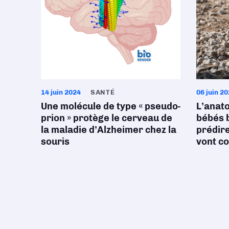
14 juin 2024
SANTÉ
06 juin 2
Une molécule de type « pseudo-
L’anat
prion » protège le cerveau de
bébés 
la maladie d’Alzheimer chez la
prédire
souris
vont c