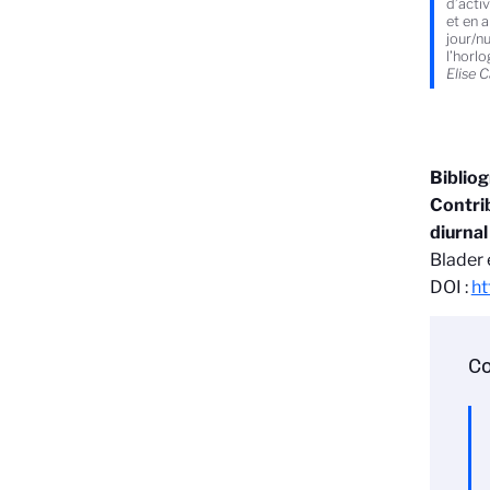
d’acti
et en 
jour/n
l’horlo
Elise 
Biblio
Contrib
diurnal
Blader 
DOI :
ht
Co