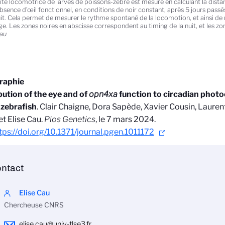
vité locomotrice de larves de poissons-zèbre est mesuré en calculant la dist
absence d’œil fonctionnel, en conditions de noir constant, après 5 jours pass
uit. Cela permet de mesurer le rythme spontané de la locomotion, et ainsi de 
ge. Les zones noires en abscisse correspondent au timing de la nuit, et les zon
Cau
graphie
ution of the eye and of
opn4xa
function to circadian photo
 zebrafish
. Clair Chaigne, Dora Sapède, Xavier Cousin, Lauren
et Elise Cau.
Plos Genetics
, le 7 mars 2024.
tps://doi.org/10.1371/journal.pgen.1011172
ntact
Elise Cau
Chercheuse CNRS
elise.cau@univ-tlse3.fr