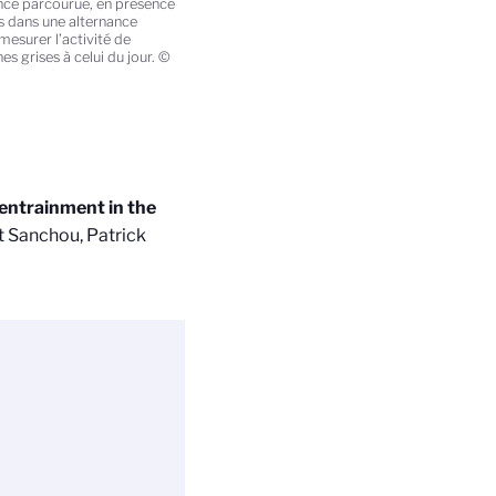
ance parcourue, en présence
és dans une alternance
mesurer l’activité de
es grises à celui du jour. ©
entrainment in the
t Sanchou, Patrick