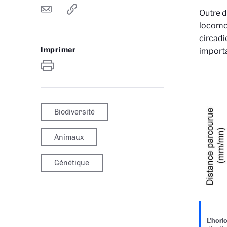
Outre d
locomot
circadi
Imprimer
importa
Biodiversité
Animaux
Génétique
L’horl