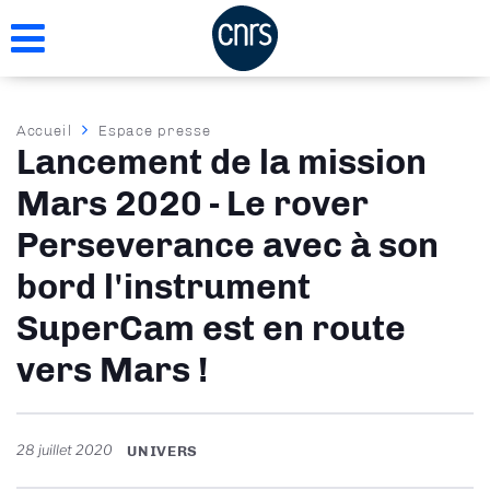
Aller
au
contenu
principal
Fil
Accueil
Espace presse
Lancement de la mission
d'Ariane
Mars 2020 - Le rover
Perseverance avec à son
bord l'instrument
SuperCam est en route
vers Mars !
28 juillet 2020
UNIVERS