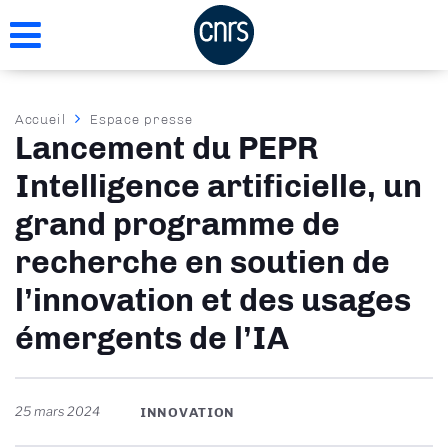
Aller
au
contenu
principal
Fil
Accueil
Espace presse
Lancement du PEPR
d'Ariane
Intelligence artificielle, un
grand programme de
recherche en soutien de
l’innovation et des usages
émergents de l’IA
25 mars 2024
INNOVATION