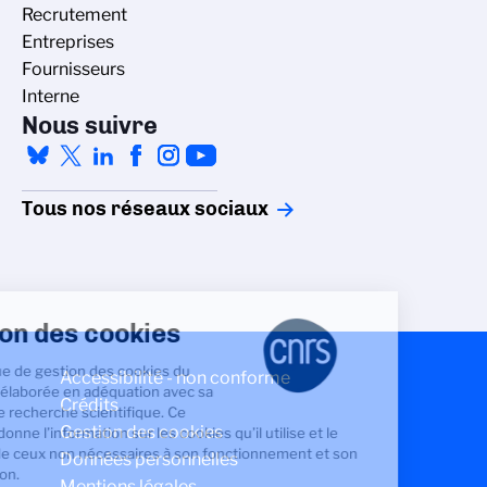
Recrutement
Entreprises
Fournisseurs
Interne
Nous suivre
Tous nos réseaux sociaux
Gestion des cookies
La politique de gestion des cookies du
Accessibilité - non conforme
CNRS est élaborée en adéquation avec sa
Crédits
mission de recherche scientifique. Ce
Gestion des cookies
site vous donne l’information sur les cookies qu’il utilise et le
contrôle de ceux non nécessaires à son fonctionnement et son
Données personnelles
amélioration.
Mentions légales