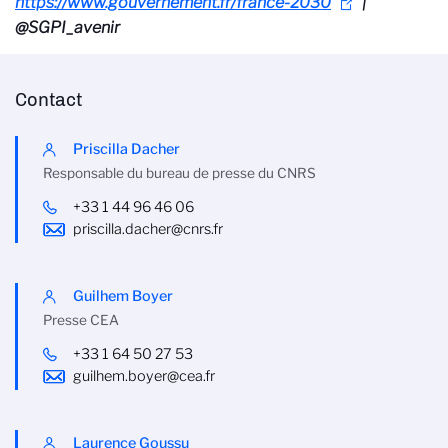
https://www.gouvernement.fr/france-2030
|
@SGPI_avenir
Contact
Priscilla Dacher
Responsable du bureau de presse du CNRS
+33 1 44 96 46 06
priscilla.dacher@cnrs.fr
Guilhem Boyer
Presse CEA
+33 1 64 50 27 53
guilhem.boyer@cea.fr
Laurence Goussu