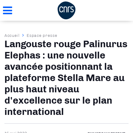
Aller
au
contenu
principal
Fil
Accueil
Espace presse
Langouste rouge Palinurus
d'Ariane
Elephas : une nouvelle
avancée positionnant la
plateforme Stella Mare au
plus haut niveau
d'excellence sur le plan
international