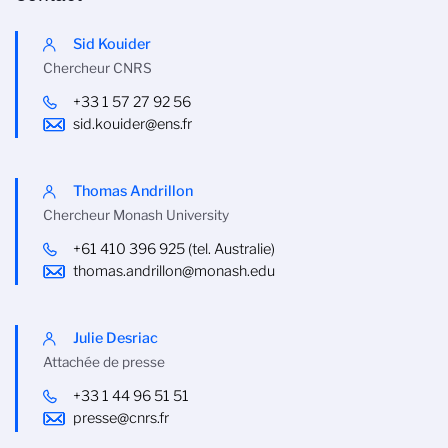
Sid Kouider
Chercheur CNRS
+33 1 57 27 92 56
sid.kouider@ens.fr
Thomas Andrillon
Chercheur Monash University
+61 410 396 925 (tel. Australie)
thomas.andrillon@monash.edu
Julie Desriac
Attachée de presse
+33 1 44 96 51 51
presse@cnrs.fr