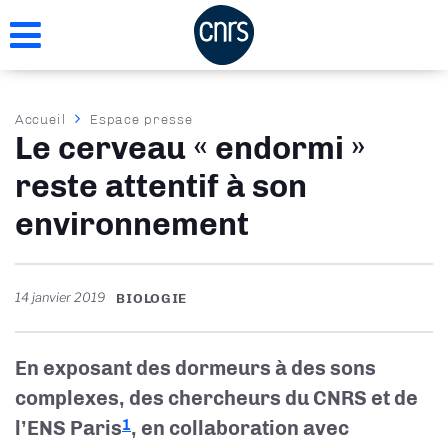
Aller
au
contenu
principal
Fil
Accueil
Espace presse
Le cerveau « endormi »
d'Ariane
reste attentif à son
environnement
14 janvier 2019
BIOLOGIE
En exposant des dormeurs à des sons
complexes, des chercheurs du CNRS et de
l’ENS Paris
, en collaboration avec
1