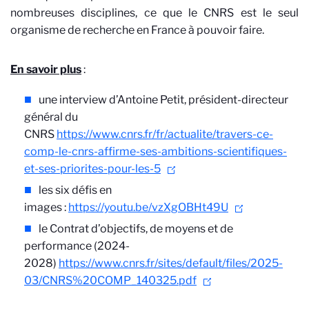
nombreuses disciplines, ce que le CNRS est le seul
organisme de recherche en France à pouvoir faire.
En savoir plus
:
une interview d’Antoine Petit, président-directeur
général du
CNRS
https://www.cnrs.fr/fr/actualite/travers-ce-
comp-le-cnrs-affirme-ses-ambitions-scientifiques-
et-ses-priorites-pour-les-5
les six défis en
images :
https://youtu.be/vzXgOBHt49U
le Contrat d’objectifs, de moyens et de
performance (2024-
2028)
https://www.cnrs.fr/sites/default/files/2025-
03/CNRS%20COMP_140325.pdf