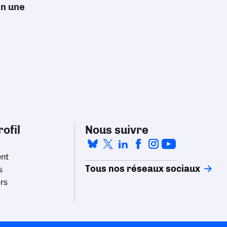
en une
ofil
Nous suivre
nt
Tous nos réseaux sociaux
s
rs