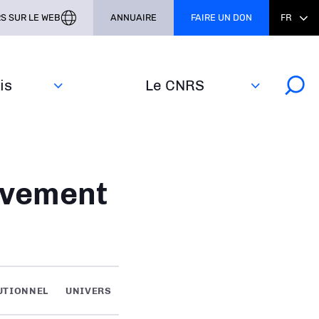
S SUR LE WEB
ANNUAIRE
FAIRE UN DON
FR
s‎
Le CNRS
uvement
UTIONNEL
UNIVERS