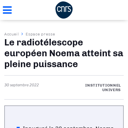
Aller
au
contenu
principal
Fil
Accueil
Espace presse
Le radiotélescope
d'Ariane
européen Noema atteint sa
pleine puissance
30 septembre 2022
INSTITUTIONNEL
UNIVERS