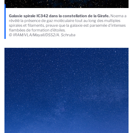
Galaxie spirale IC342 dans la constellation de la Girafe.
Noema a
révélé la présence de gaz moléculaire tout au long des multiples
spirales et filaments, preuve que la galaxie est parsemée d'intenses
flambées de formation d’étoiles.
© IRAM/VLA/Mayall/DSS2/A. Schruba