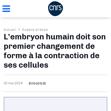
Aller
au
contenu
principal
Fil
Accueil
Espace presse
L’embryon humain doit son
d'Ariane
premier changement de
forme à la contraction de
ses cellules
01 mai 2024
BIOLOGIE