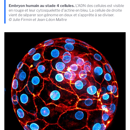
Embryon humain au stade 4 cellules.
L’ADN des cellules est visible
en rouge et leur cytosquelette d’actine en bleu. La cellule de droite
vient de séparer son génome en deux et s’apprête à se diviser.
© Julie Firmin et Jean-Léon Maître