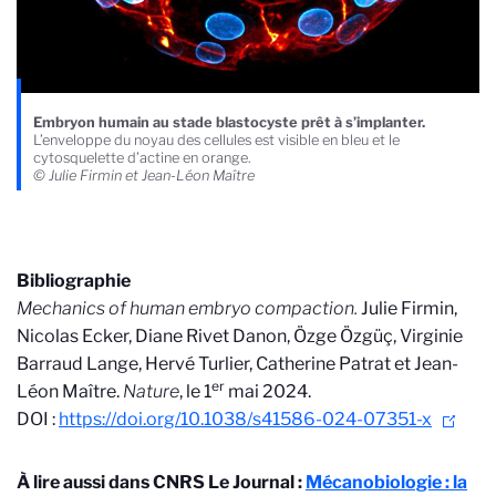
Embryon humain au stade blastocyste prêt à s’implanter.
L’enveloppe du noyau des cellules est visible en bleu et le
cytosquelette d’actine en orange.
© Julie Firmin et Jean-Léon Maître
Bibliographie
Mechanics of human embryo compaction.
Julie Firmin,
Nicolas Ecker, Diane Rivet Danon, Özge Özgüç, Virginie
Barraud Lange, Hervé Turlier, Catherine Patrat et Jean-
er
Léon Maître.
Nature
, le 1
mai 2024.
DOI :
https://doi.org/10.1038/s41586-024-07351-x
À lire aussi dans CNRS Le Journal :
Mécanobiologie : la