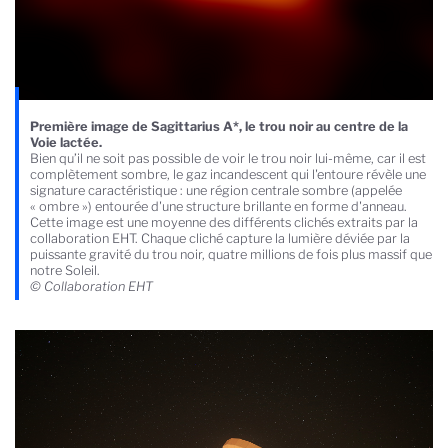
Première image de Sagittarius A*, le trou noir au centre de la
Voie lactée.
Bien qu’il ne soit pas possible de voir le trou noir lui-même, car il est
complètement sombre, le gaz incandescent qui l'entoure révèle une
signature caractéristique : une région centrale sombre (appelée
« ombre ») entourée d'une structure brillante en forme d'anneau.
Cette image est une moyenne des différents clichés extraits par la
collaboration EHT. Chaque cliché capture la lumière déviée par la
puissante gravité du trou noir, quatre millions de fois plus massif que
notre Soleil.
© Collaboration EHT