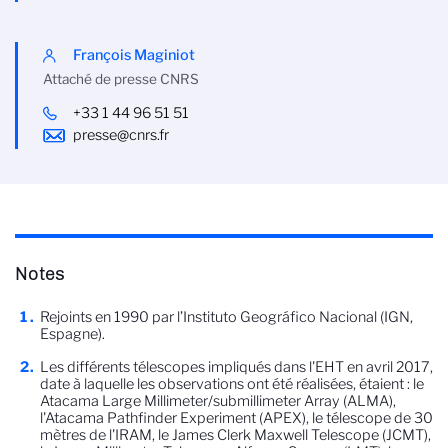
François Maginiot
Attaché de presse CNRS
+33 1 44 96 51 51
presse@cnrs.fr
Notes
Rejoints en 1990 par l’Instituto Geográfico Nacional (IGN,
Espagne).
Les différents télescopes impliqués dans l'EHT en avril 2017,
date à laquelle les observations ont été réalisées, étaient : le
Atacama Large Millimeter/submillimeter Array (ALMA),
l'Atacama Pathfinder Experiment (APEX), le télescope de 30
mètres de l'IRAM, le James Clerk Maxwell Telescope (JCMT),