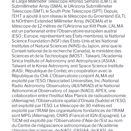
le Large Millimeter Telescope Alfonso Serrano (LMT), le
Submillimeter Array (SMA), le UArizona Submillimeter
Telescope (SMT), le South Pole Telescope (SPT). Depuis,
l'EHT a ajouté à son réseau le télescope du Groenland (GLT),
le NOrthern Extended Millimeter Array (NOEMA) et le
télescope de 12 mètres de l'UArizona sur Kitt Peak. L'ALMA
est un partenariat entre l'Observatoire européen austral
(ESO ; Europe, représentant ses États membres), la National
Science Foundation (NSF) des États-Unis et les National
Institutes of Natural Sciences (NINS) du Japon, ainsi que le
Conseil national de la recherche (Canada), le ministère des
Sciences et de la Technologie (MOST ; Taïwan), l'Academia
Sinica Institute of Astronomy and Astrophysics (ASIAA ;
Taïwan) et le Korea Astronomy and Space Science Institute
(KASI ; République de Corée), en coopération avec la
République du Chili. L'Observatoire conjoint ALMA est
exploité par l'ESO, l'Associated Universities, Inc./National
Radio Astronomy Observatory (AUI/NRAO) et le National
Astronomical Observatory of Japan (NAOJ). APEX, une
collaboration entre l'Institut Max Planck de radioastronomie
(Allemagne), l'Observatoire spatial d'Onsala (Suède) et l'ESO,
est exploité par l'ESO. Le télescope de 30 mètres est
exploité par l'IRAM (les organisations fondatrices de l'IRAM
sont MPG (Allemagne), CNRS (France) et IGN (Espagne)). Le
TJCM est exploité par l'Observatoire d'Asie de l'Est au nom
du Centre de mégascience astronomique de l'Académie
chinoise des sciences, de NAOJ, d'ASIAA, de KASI, de