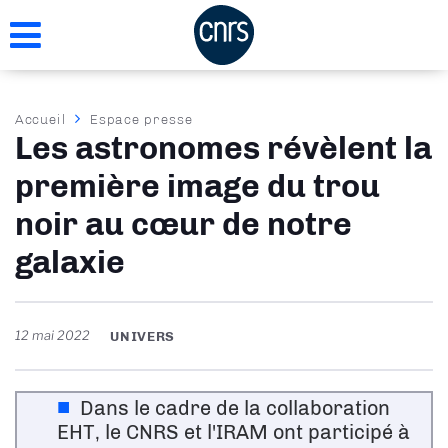
Aller
au
contenu
principal
Fil
Accueil
Espace presse
Les astronomes révèlent la
d'Ariane
première image du trou
noir au cœur de notre
galaxie
12 mai 2022
UNIVERS
Dans le cadre de la collaboration
EHT, le CNRS et l'IRAM ont participé à