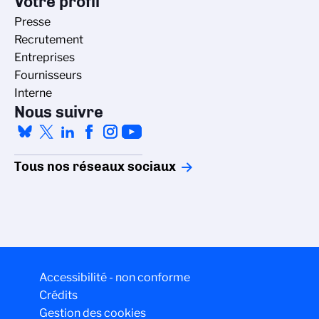
Votre profil
Presse
Recrutement
Entreprises
Fournisseurs
Interne
Nous suivre
Tous nos réseaux sociaux
Gestion des cookies
La politique de gestion des cookies du
Accessibilité - non conforme
CNRS est élaborée en adéquation avec sa
Crédits
mission de recherche scientifique. Ce
Gestion des cookies
site vous donne l’information sur les cookies qu’il utilise et le