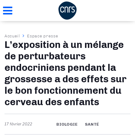
Aller
au
contenu
principal
Fil
Accueil
Espace presse
L’exposition à un mélange
d'Ariane
de perturbateurs
endocriniens pendant la
grossesse a des effets sur
le bon fonctionnement du
cerveau des enfants
17 février 2022
BIOLOGIE
SANTÉ