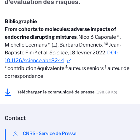
d'évaluation des risques.
Bibliographie
From cohorts to molecules: adverse impacts of
endocrine disrupting mixtures
, Nicolò Caporale * ,
§$
Michelle Leemans * (...), Barbara Demeneix
Jean-
$
Baptiste Fini
et al.
Science
, 18 février 2022.
DOI :
10.1126/science.abe8244
$
§
* contribution équivalente
auteurs seniors
auteur de
correspondance
Télécharger le communiqué de presse
(198.89 Ko)
Contact
CNRS - Service de Presse