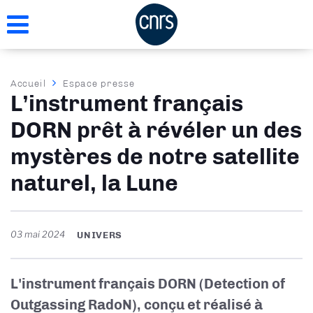
Aller
au
contenu
principal
Fil
Accueil
Espace presse
L’instrument français
d'Ariane
DORN prêt à révéler un des
mystères de notre satellite
naturel, la Lune
03 mai 2024
UNIVERS
L'instrument français DORN (Detection of
Outgassing RadoN), conçu et réalisé à