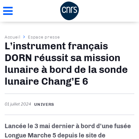
Aller
au
contenu
principal
Fil
Accueil
Espace presse
L’instrument français
d'Ariane
DORN réussit sa mission
lunaire à bord de la sonde
lunaire Chang’E 6
01 juillet 2024
UNIVERS
Lancée le 3 mai dernier à bord d’une fusée
Longue Marche 5 depuis le site de