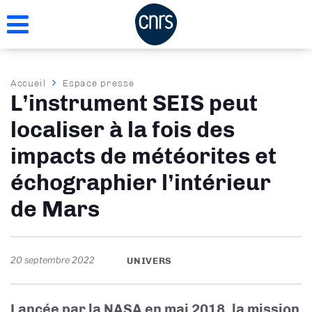
Aller
au
contenu
principal
Fil
Accueil
Espace presse
L’instrument SEIS peut
d'Ariane
localiser à la fois des
impacts de météorites et
échographier l’intérieur
de Mars
20 septembre 2022
UNIVERS
Lancée par la NASA en mai 2018, la mission