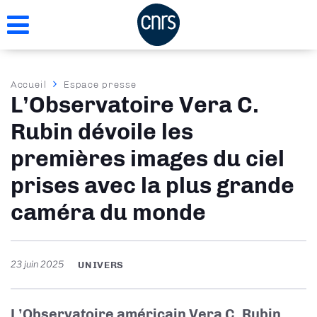
Aller
au
contenu
principal
Fil
Accueil
Espace presse
L’Observatoire Vera C.
d'Ariane
Rubin dévoile les
premières images du ciel
prises avec la plus grande
caméra du monde
23 juin 2025
UNIVERS
L’Observatoire américain Vera C. Rubin,