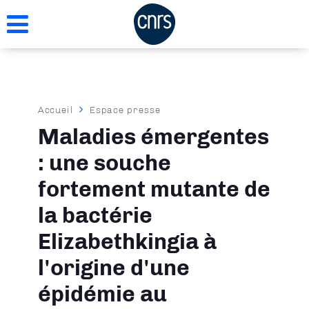
Aller
au
contenu
principal
Fil
Accueil
Espace presse
d'Ariane
Maladies émergentes
: une souche
fortement mutante de
la bactérie
Elizabethkingia à
l'origine d'une
épidémie au