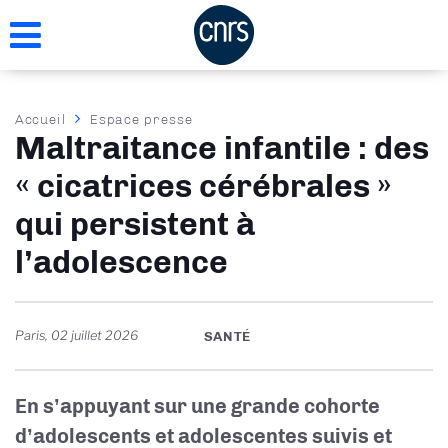
Aller
au
contenu
principal
Fil
Accueil
Espace presse
Maltraitance infantile : des
d'Ariane
« cicatrices cérébrales »
qui persistent à
l’adolescence
Paris
,
02 juillet 2026
SANTÉ
En s’appuyant sur une grande cohorte
d’adolescents et adolescentes suivis et