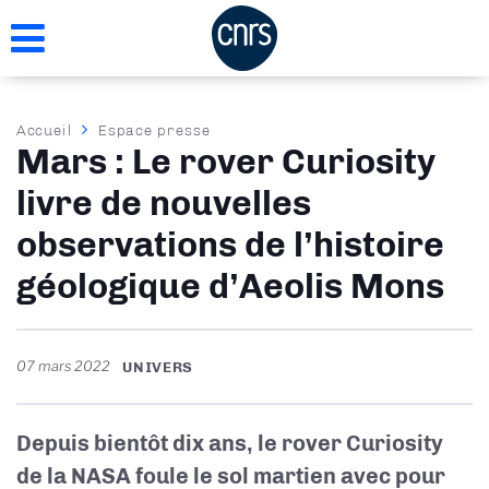
Aller
au
contenu
principal
Fil
Accueil
Espace presse
Mars : Le rover Curiosity
d'Ariane
livre de nouvelles
observations de l’histoire
géologique d’Aeolis Mons
07 mars 2022
UNIVERS
Depuis bientôt dix ans, le rover Curiosity
de la NASA foule le sol martien avec pour